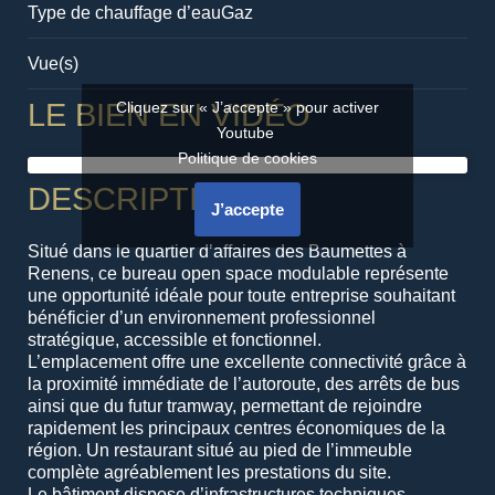
Type de chauffage d’eau
Gaz
Vue(s)
LE BIEN EN VIDÉO
Cliquez sur « J’accepte » pour activer
Youtube
Politique de cookies
DESCRIPTION
J’accepte
Situé dans le quartier d’affaires des Baumettes à
Renens, ce bureau open space modulable représente
une opportunité idéale pour toute entreprise souhaitant
bénéficier d’un environnement professionnel
stratégique, accessible et fonctionnel.
L’emplacement offre une excellente connectivité grâce à
la proximité immédiate de l’autoroute, des arrêts de bus
ainsi que du futur tramway, permettant de rejoindre
rapidement les principaux centres économiques de la
région. Un restaurant situé au pied de l’immeuble
complète agréablement les prestations du site.
Le bâtiment dispose d’infrastructures techniques