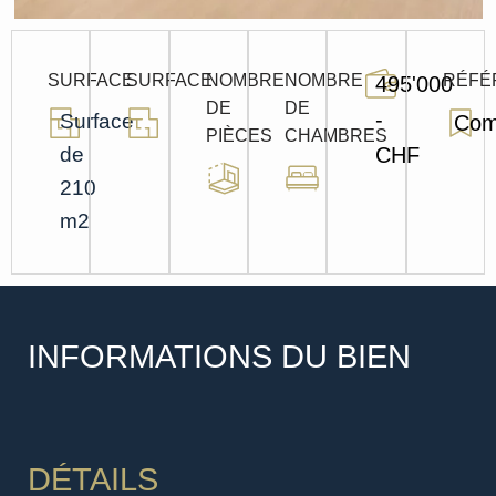
SURFACE
SURFACE
NOMBRE
NOMBRE
RÉFÉ
495'000
DE
DE
-
Surface
Com
PIÈCES
CHAMBRES
de
CHF
210
m2
INFORMATIONS DU BIEN
DÉTAILS