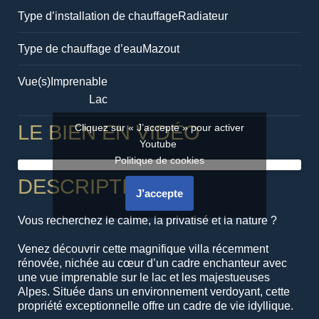
Type d’installation de chauffage
Radiateur
Type de chauffage d’eau
Mazout
Vue(s)
Imprenable
Lac
LE BIEN EN VIDÉO
Cliquez sur « J’accepte » pour activer
Youtube
Politique de cookies
DESCRIPTION
J’accepte
Vous recherchez le calme, la privatisé et la nature ?
Venez découvrir cette magnifique villa récemment
rénovée, nichée au cœur d’un cadre enchanteur avec
une vue imprenable sur le lac et les majestueuses
Alpes. Située dans un environnement verdoyant, cette
propriété exceptionnelle offre un cadre de vie idyllique.