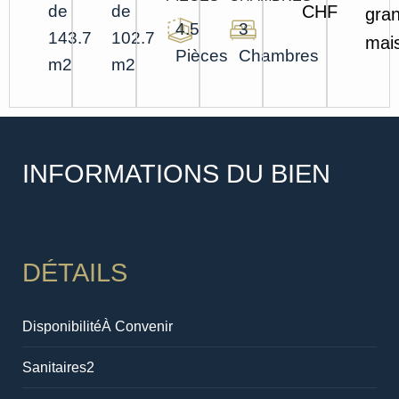
de
de
CHF
gra
4.5
3
143.7
102.7
mai
Pièces
Chambres
m2
m2
INFORMATIONS DU BIEN
DÉTAILS
Disponibilité
À Convenir
Sanitaires
2