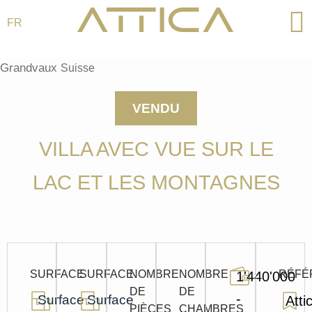
FR
Aller
au
Grandvaux
Suisse
contenu
VENDU
VILLA AVEC VUE SUR LE
LAC ET LES MONTAGNES
SURFACE
SURFACE
NOMBRE
NOMBRE
RÉFÉ
1'440'000
DE
DE
-
Surface
Surface
Atti
PIÈCES
CHAMBRES