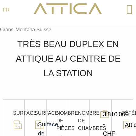
FR
Aller
au
Crans-Montana
Suisse
contenu
TRÈS BEAU DUPLEX EN
ATTIQUE AU CENTRE DE
LA STATION
SURFACE
SURFACE
NOMBRE
NOMBRE
RÉFÉ
3'810'000
DE
DE
-
Surface
Att
PIÈCES
CHAMBRES
de
CHF