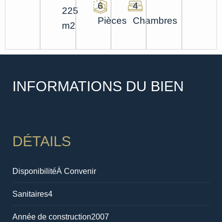
6
4
225
Pièces
Chambres
m2
INFORMATIONS DU BIEN
DÉTAILS
Disponibilité
À Convenir
Sanitaires
4
Année de construction
2007