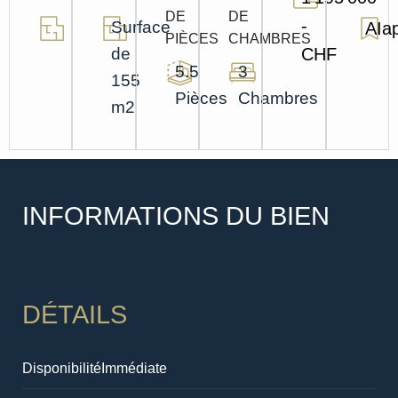
DE
DE
-
Surface
AIa
PIÈCES
CHAMBRES
de
CHF
5.5
3
155
Pièces
Chambres
m2
INFORMATIONS DU BIEN
DÉTAILS
Disponibilité
Immédiate