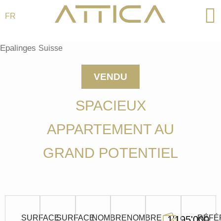
FR
Aller
au
Epalinges
Suisse
contenu
VENDU
SPACIEUX
APPARTEMENT AU
GRAND POTENTIEL
SURFACE
SURFACE
NOMBRE
NOMBRE
RÉFÉ
1'195'000