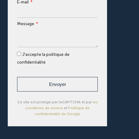
E-mail
Message
J'accepte la politique de
confidentialité
Envoyer
Ce site est protégé par reCAPTCHA et par
les
conditions de service
et
Politique de
confidentialité de Google