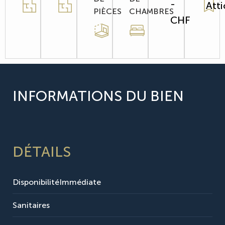
-
Att
PIÈCES
CHAMBRES
CHF
INFORMATIONS DU BIEN
DÉTAILS
Disponibilité
Immédiate
Sanitaires