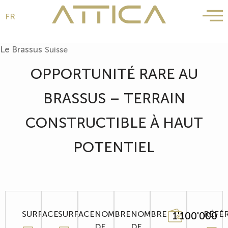
FR
Aller
au
Le Brassus
Suisse
contenu
OPPORTUNITÉ RARE AU
BRASSUS – TERRAIN
CONSTRUCTIBLE À HAUT
POTENTIEL
SURFACE
SURFACE
NOMBRE
NOMBRE
RÉFÉ
1'100'000
DE
DE