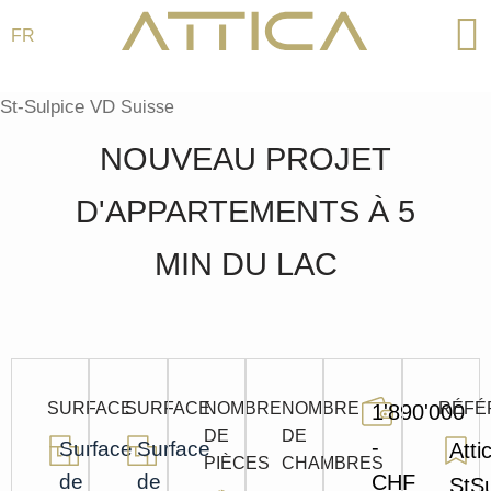
FR
Aller
au
St-Sulpice VD
Suisse
contenu
NOUVEAU PROJET
D'APPARTEMENTS À 5
MIN DU LAC
SURFACE
SURFACE
NOMBRE
NOMBRE
RÉFÉ
1'890'000
DE
DE
-
Surface
Surface
Atti
PIÈCES
CHAMBRES
de
de
CHF
StSu