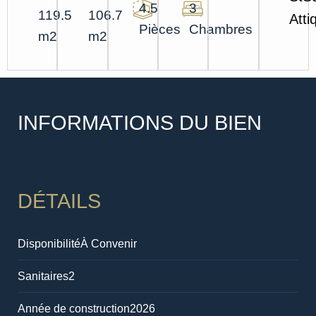
4.5
3
119.5
106.7
Atti
Pièces
Chambres
m2
m2
INFORMATIONS DU BIEN
DÉTAILS
Disponibilité
À Convenir
Sanitaires
2
Année de construction
2026