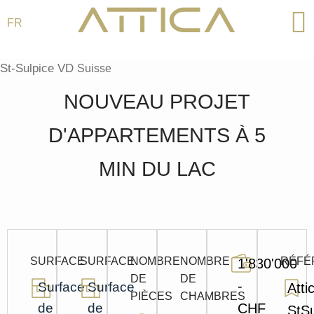
FR
Aller
au
St-Sulpice VD
Suisse
contenu
NOUVEAU PROJET
D'APPARTEMENTS À 5
MIN DU LAC
SURFACE
SURFACE
NOMBRE
NOMBRE
RÉFÉ
1'830'000
DE
DE
-
Surface
Surface
Atti
PIÈCES
CHAMBRES
de
de
CHF
StSu