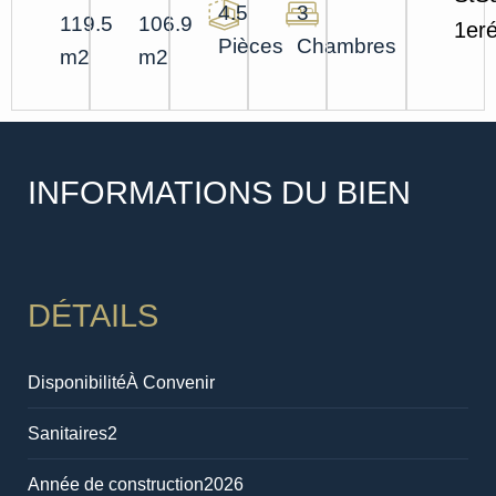
4.5
3
119.5
106.9
1er
Pièces
Chambres
m2
m2
INFORMATIONS DU BIEN
DÉTAILS
Disponibilité
À Convenir
Sanitaires
2
Année de construction
2026