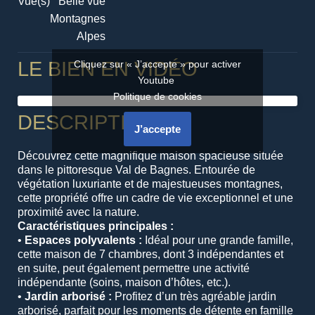
Vue(s)
Belle vue
Montagnes
Alpes
LE BIEN EN VIDÉO
Cliquez sur « J’accepte » pour activer
Youtube
Politique de cookies
DESCRIPTION
J’accepte
Découvrez cette magnifique maison spacieuse située
dans le pittoresque Val de Bagnes. Entourée de
végétation luxuriante et de majestueuses montagnes,
cette propriété offre un cadre de vie exceptionnel et une
proximité avec la nature.
Caractéristiques principales :
•
Espaces polyvalents :
Idéal pour une grande famille,
cette maison de 7 chambres, dont 3 indépendantes et
en suite, peut également permettre une activité
indépendante (soins, maison d’hôtes, etc.).
•
Jardin arborisé :
Profitez d’un très agréable jardin
arborisé, parfait pour les moments de détente en famille