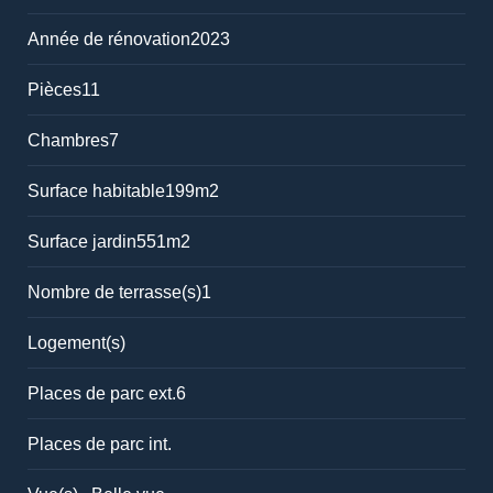
Année de rénovation
2023
Pièces
11
Chambres
7
Surface habitable
199m2
Surface jardin
551m2
Nombre de terrasse(s)
1
Logement(s)
Places de parc ext.
6
Places de parc int.