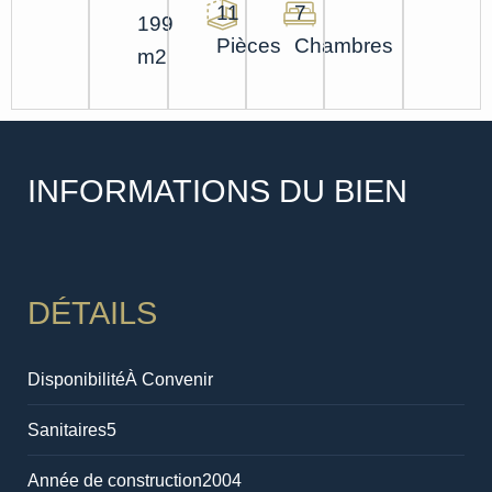
11
7
199
Pièces
Chambres
m2
INFORMATIONS DU BIEN
DÉTAILS
Disponibilité
À Convenir
Sanitaires
5
Année de construction
2004