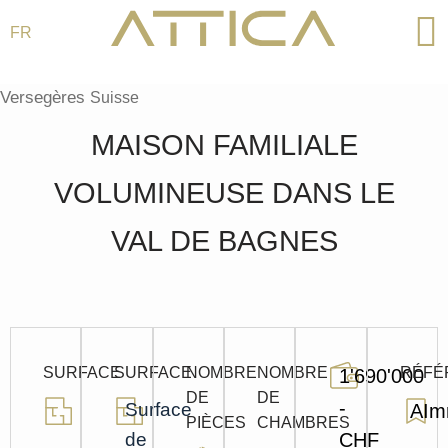
FR
Aller
au
Versegères
Suisse
contenu
MAISON FAMILIALE
VOLUMINEUSE DANS LE
VAL DE BAGNES
SURFACE
SURFACE
NOMBRE
NOMBRE
RÉFÉ
1'690'000
DE
DE
-
Surface
AIm
PIÈCES
CHAMBRES
de
CHF