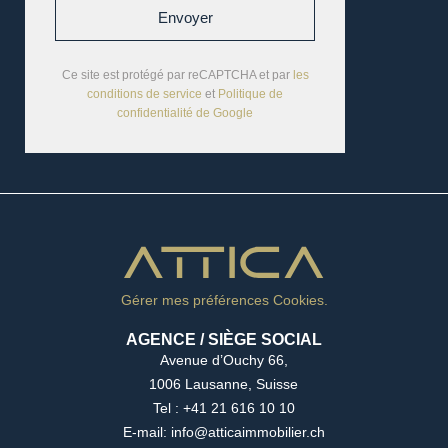
Envoyer
Ce site est protégé par reCAPTCHA et par
les
conditions de service
et
Politique de
confidentialité de Google
Gérer mes préférences Cookies.
AGENCE / SIÈGE SOCIAL
Avenue d’Ouchy 66,
1006 Lausanne, Suisse
Tel : +41 21 616 10 10
E-mail: info@atticaimmobilier.ch