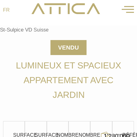
FR
Aller
au
St-Sulpice VD
Suisse
contenu
VENDU
LUMINEUX ET SPACIEUX
APPARTEMENT AVEC
JARDIN
SURFACE
SURFACE
NOMBRE
NOMBRE
RÉFÉ
1'280'000