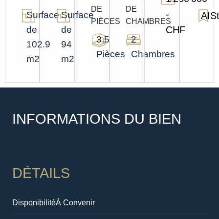
DE
DE
-
Surface
Surface
AISt
PIÈCES
CHAMBRES
de
de
CHF
3.5
2
102.9
94
Pièces
Chambres
m2
m2
INFORMATIONS DU BIEN
DÉTAILS
Disponibilité
À Convenir